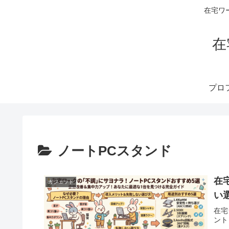
在宅ワ
在
ノートPCスタンド
在
ガジェット
い
在宅
ント