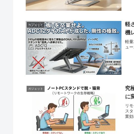
軽
ガジェット
機
軽量
ュー
究
ガジェット
に
リモ
スタ
業効