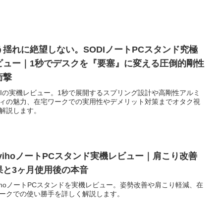
う揺れに絶望しない。SODIノートPCスタンド究極
ビュー｜1秒でデスクを『要塞』に変える圧倒的剛性
衝撃
DIの実機レビュー。1秒で展開するスプリング設計や高剛性アルミ
ィの魅力、在宅ワークでの実用性やデメリット対策までオタク視
解説します。
ovihoノートPCスタンド実機レビュー｜肩こり改善
果と3ヶ月使用後の本音
vihoノートPCスタンドを実機レビュー。姿勢改善や肩こり軽減、在
ークでの使い勝手を詳しく解説します。