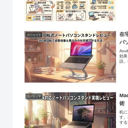
在
ガジェット
パ
Ao
効果
説。
M
ガジェット
術
机に
す。
する