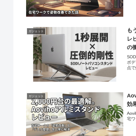
も
ガジェット
レ
の
SO
ボデ
点で
A
ガジェット
効
Ao
宅ワ