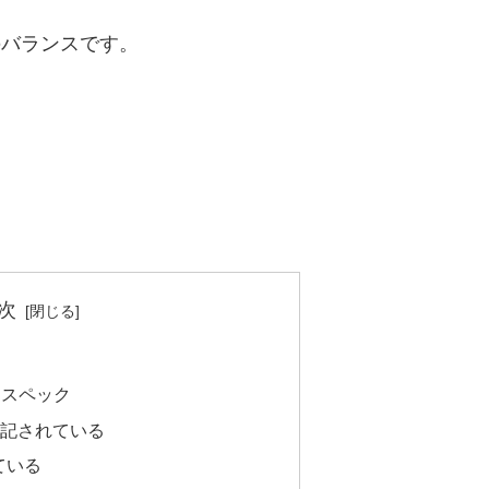
のバランスです。
。
、
。
次
主なスペック
と表記されている
ている