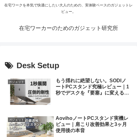
在宅ワークを本気で快適にしたい大人のための、実体験ベースのガジェットレ
ビュー。
在宅ワーカーのためのガジェット研究所
Desk Setup
もう揺れに絶望しない。SODIノ
ガジェット
ートPCスタンド究極レビュー｜1
秒でデスクを『要塞』に変える圧
倒的剛性の衝撃
AovihoノートPCスタンド実機レ
ガジェット
ビュー｜肩こり改善効果と3ヶ月
使用後の本音